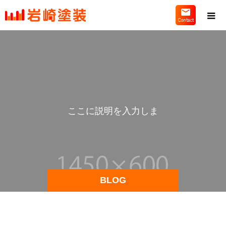
こ
こ
に
説
明
を
入
力
し
ま
す
BLOG